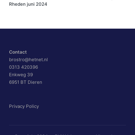
navigatie
Rheden juni 2024
Contact
brostro@hetnet.nl
0313 420396
Enkweg 39
6951 BT Dieren
Privacy Policy