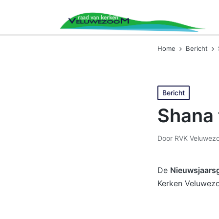
Home
Bericht
Geplaatst
Bericht
in
Shana 
Door
RVK Veluwez
Geplaatst
door
De
Nieuwsjaars
Kerken Veluwez