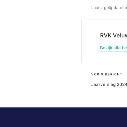
Laatst geüpdatet 
RVK Vel
Bekijk alle b
Bericht
VORIG BERICHT
Jaarverslag 202
navigati