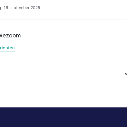
op 16 september 2025
uwezoom
erichten
4
e