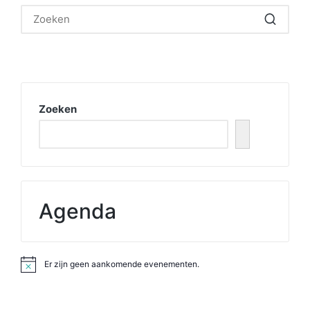
Zoeken
Agenda
Er zijn geen aankomende evenementen.
B
e
r
i