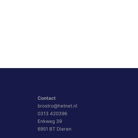
Contact
brostro@hetnet.nl
0313 420396
Enkweg 39
6951 BT Dieren