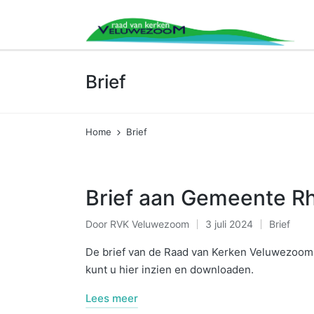
Brief
Home
Brief
Brief aan Gemeente R
Door
RVK Veluwezoom
3 juli 2024
Brief
Geplaatst
Geplaatst
door
in
De brief van de Raad van Kerken Veluwezoo
kunt u hier inzien en downloaden.
Lees meer