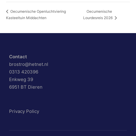
Oecumenische
Oecumenische Openluchtviering
Kasteeltuin Middachten
Lourdesreis 2026
Contact
brostro@hetnet.nl
0313 420396
Enkweg 39
6951 BT Dieren
Privacy Policy