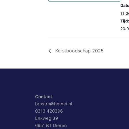
Dat
11 d
Tijd:
20:0
Kerstboodschap 2025
Contact
brostro@hetnet.nl
0313 420396
Enkweg 39
6951 BT Dieren